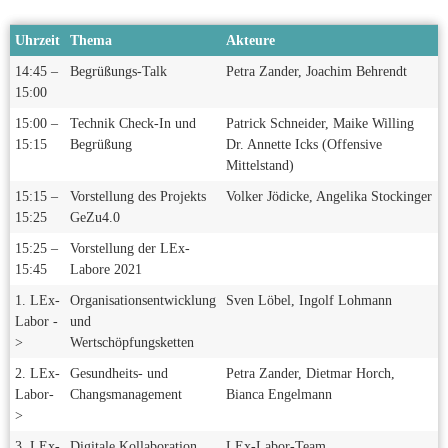
Uhrzeit
Thema
Akteure
14:45 –
Begrüßungs-Talk
Petra Zander, Joachim Behrendt
15:00
15:00 –
Technik Check-In und
Patrick Schneider, Maike Willing
15:15
Begrüßung
Dr. Annette Icks (Offensive
Mittelstand)
15:15 –
Vorstellung des Projekts
Volker Jödicke, Angelika Stockinger
15:25
GeZu4.0
15:25 –
Vorstellung der LEx-
15:45
Labore 2021
1. LEx-
Organisationsentwicklung
Sven Löbel, Ingolf Lohmann
Labor -
und
>
Wertschöpfungsketten
2. LEx-
Gesundheits- und
Petra Zander, Dietmar Horch,
Labor-
Changsmanagement
Bianca Engelmann
>
3. LEx-
Digitale Kollaboration
LEx-Labor-Team