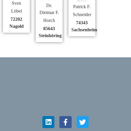
Sven
Dr.
Patrick F.
Löbel
Dietmar F.
Schneider
72202
Horch
74343
Nagold
85643
Sachsenheim
Steinhöring