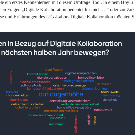
iele ein erstes Kennenlernen mit diesem Umfrage-Tool. In einem Hoyl
en Fragen „Digitale Kollaboration bedeutet für mich …“ oder zur Zuk
sse und Erfahrungen des LEx-Labors Digitale Kollaboration möchten Sie