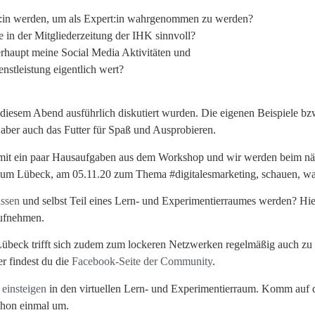
:in werden, um als Expert:in wahrgenommen zu werden?
e in der Mitgliederzeitung der IHK sinnvoll?
rhaupt meine Social Media Aktivitäten und
enstleistung eigentlich wert?
diesem Abend ausführlich diskutiert wurden. Die eigenen Beispiele bzw
 aber auch das Futter für Spaß und Ausprobieren.
g mit ein paar Hausaufgaben aus dem Workshop und wir werden beim nä
aum Lübeck, am 05.11.20 zum Thema #digitalesmarketing, schauen, was
issen
und selbst Teil eines Lern- und Experimentierraumes werden? Hie
ufnehmen.
beck trifft sich zudem zum lockeren Netzwerken regelmäßig auch zu 
er findest du die
Facebook-Seite der Community
.
 einsteigen
in den virtuellen Lern- und Experimentierraum. Komm auf di
chon einmal um.