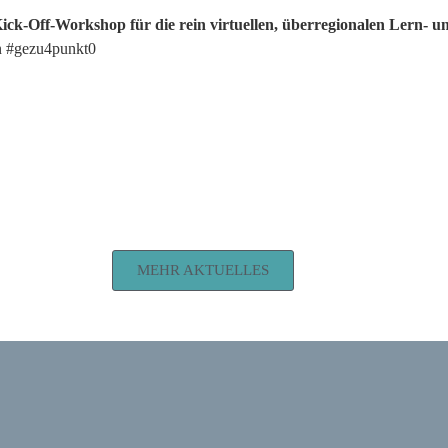
 Kick-Off-Workshop
für die rein virtuellen, überregionalen Lern- u
 #gezu4punkt0
MEHR AKTUELLES