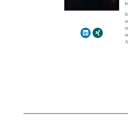
k
I
s
u
u
A