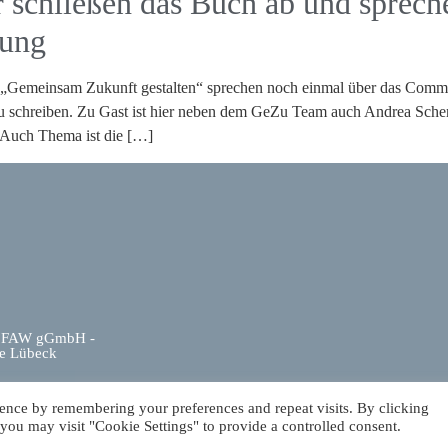
r schließen das Buch ab und sprech
tung
t „Gemeinsam Zukunft gestalten“ sprechen noch einmal über das Comm
s zu schreiben. Zu Gast ist hier neben dem GeZu Team auch Andrea Sc
 Auch Thema ist die […]
er FAW gGmbH -
e Lübeck
ence by remembering your preferences and repeat visits. By clicking
you may visit "Cookie Settings" to provide a controlled consent.